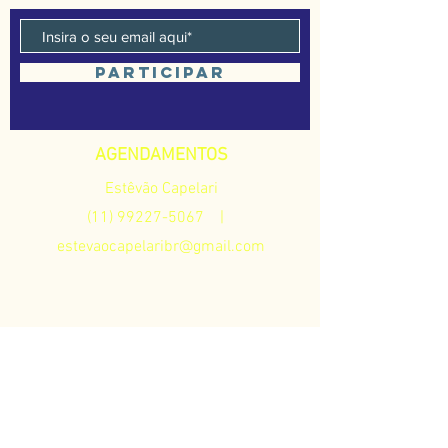
Participar
AGENDAMENTOS
E
stêvão Capelari
(11) 99227-5067
|
estevaocapelaribr@gmail.com
ASSESSORIA
BIANCAP - Prestação de
Serviços Musicais
(11) 98161-7190
| CNPJ